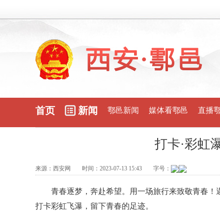
首页
新闻
鄠邑新闻
媒体看鄠邑
直播
打卡·彩虹
来源：
西安网
时间：
2023-07-13 15:43
字号：
青春逐梦，奔赴希望。用一场旅行来致敬青春！遇
打卡彩虹飞瀑，留下青春的足迹。