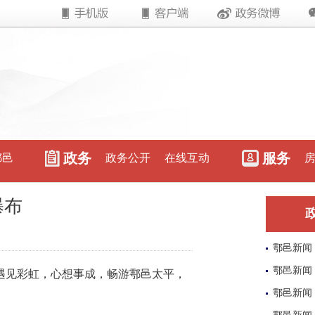
政务
服务
鄠邑
政务公开
在线互动
瀑布
鄠邑新闻
鄠邑新闻
见彩虹，心想事成，畅游鄠邑太平，
鄠邑新闻