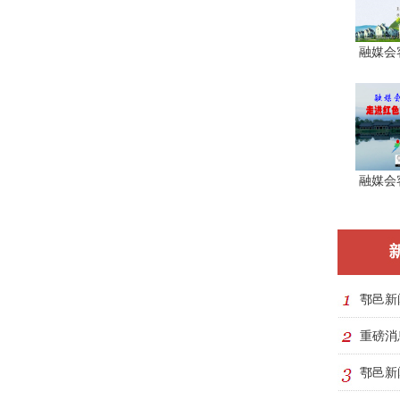
融媒会
融媒会
鄠邑新
重磅消
鄠邑新