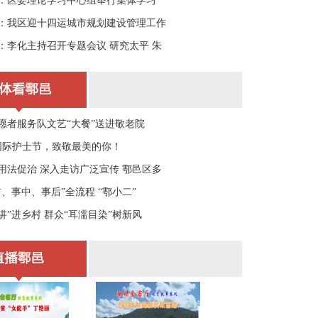
：区委理论学习中心组举行集体学习
：我区迎十四运城市规划建设管理工作
：李化主持召开专题会议 研究太平 朱
愿者服务队文艺“大餐”送进敬老院
个国际护士节，致敬最美的你！
用法促治 深入走访广泛宣传 鄠邑区多
、事中、事后”全流程 “鄠小二”
讲”进乡村 群众“耳濡目染”树新风