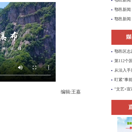
鄠邑新闻
鄠邑新闻
鄠邑新闻
鄠邑区志
第112
从法入手
盯紧“事前
“文艺+宣
编辑:
王嘉