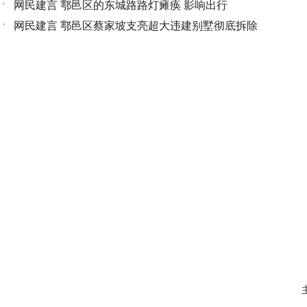
网民建言 鄠邑区的东城路路灯瘫痪 影响出行
网民建言 鄠邑区蔡家坡支亮超大违建别墅彻底拆除